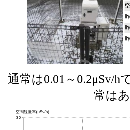
通常は0.01～0.2μS
常は